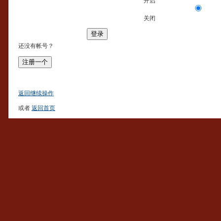
开启
关闭
登录
还没有帐号？
注册一个
返回继续操作
或者
返回首页